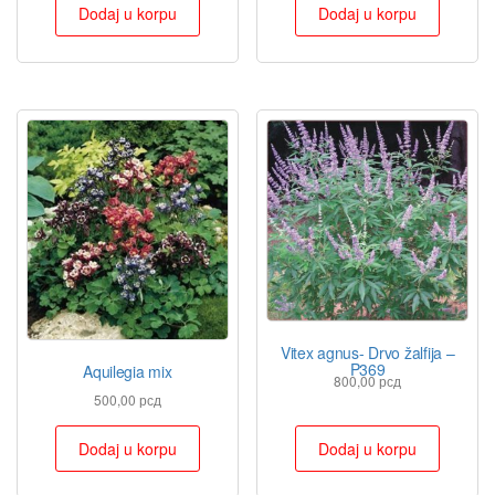
Dodaj u korpu
Dodaj u korpu
Vitex agnus- Drvo žalfija –
P369
Aquilegia mix
800,00
рсд
500,00
рсд
Dodaj u korpu
Dodaj u korpu