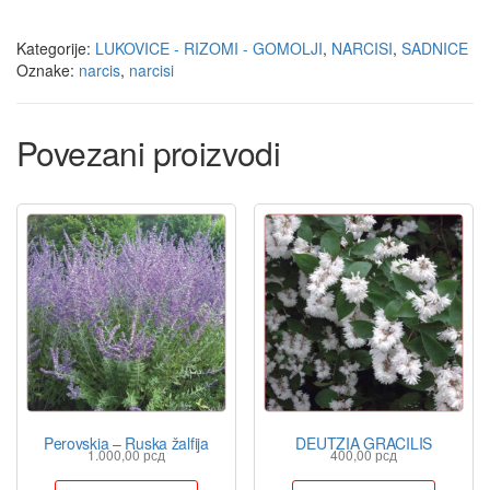
Kategorije:
LUKOVICE - RIZOMI - GOMOLJI
,
NARCISI
,
SADNICE
Oznake:
narcis
,
narcisi
Povezani proizvodi
Perovskia – Ruska žalfija
DEUTZIA GRACILIS
1.000,00
рсд
400,00
рсд