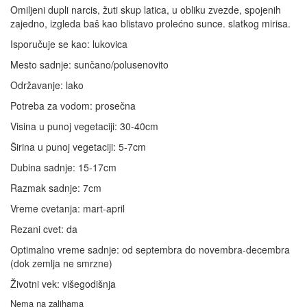
Omiljeni dupli narcis, žuti skup latica, u obliku zvezde, spojenih
zajedno, izgleda baš kao blistavo prolećno sunce. slatkog mirisa.
Isporučuje se kao: lukovica
Mesto sadnje: sunčano/polusenovito
Održavanje: lako
Potreba za vodom: prosečna
Visina u punoj vegetaciji: 30-40cm
Širina u punoj vegetaciji: 5-7cm
Dubina sadnje: 15-17cm
Razmak sadnje: 7cm
Vreme cvetanja: mart-april
Rezani cvet: da
Optimalno vreme sadnje: od septembra do novembra-decembra
(dok zemlja ne smrzne)
Životni vek: višegodišnja
Nema na zalihama