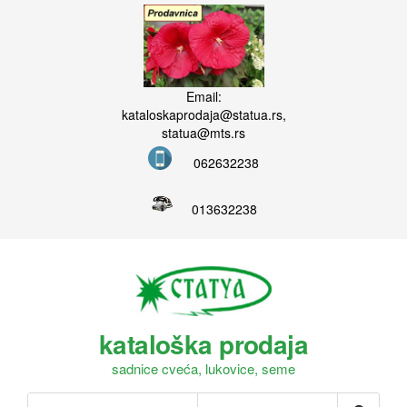
Email:
kataloskaprodaja@statua.rs,
statua@mts.rs
062632238
013632238
kataloška prodaja
sadnice cveća, lukovice, seme