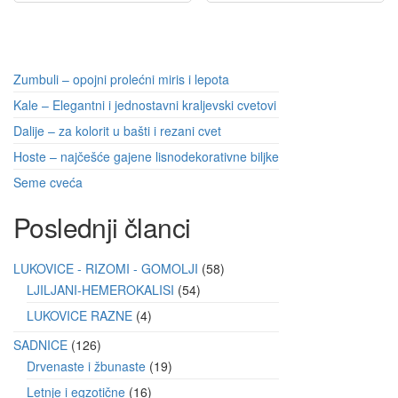
Zumbuli – opojni prolećni miris i lepota
Kale – Elegantni i jednostavni kraljevski cvetovi
Dalije – za kolorit u bašti i rezani cvet
Hoste – najčešće gajene lisnodekorativne biljke
Seme cveća
Poslednji članci
LUKOVICE - RIZOMI - GOMOLJI
58
LJILJANI-HEMEROKALISI
54
LUKOVICE RAZNE
4
SADNICE
126
Drvenaste i žbunaste
19
Letnje i egzotične
16