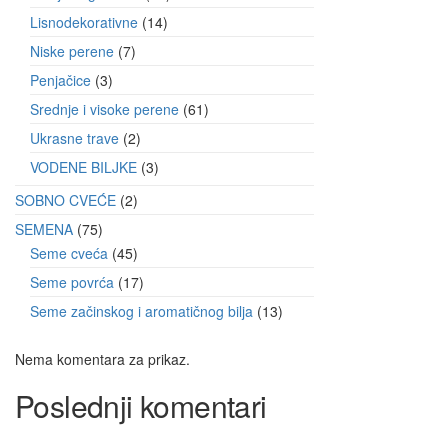
Lisnodekorativne
14
Niske perene
7
Penjačice
3
Srednje i visoke perene
61
Ukrasne trave
2
VODENE BILJKE
3
SOBNO CVEĆE
2
SEMENA
75
Seme cveća
45
Seme povrća
17
Seme začinskog i aromatičnog bilja
13
Nema komentara za prikaz.
Poslednji komentari