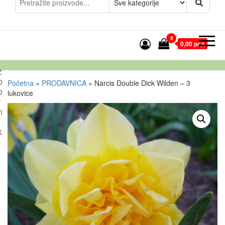
0
0,00 рсд
z
b
Početna
»
PRODAVNICA
»
Narcis Double Dick Wilden – 3
o
lukovice
r
n
k