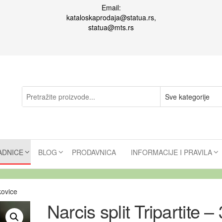
Email:
kataloskaprodaja@statua.rs,
statua@mts.rs
ADNICE
BLOG
PRODAVNICA
INFORMACIJE I PRAVILA
ukovice
Narcis split Tripartite – 