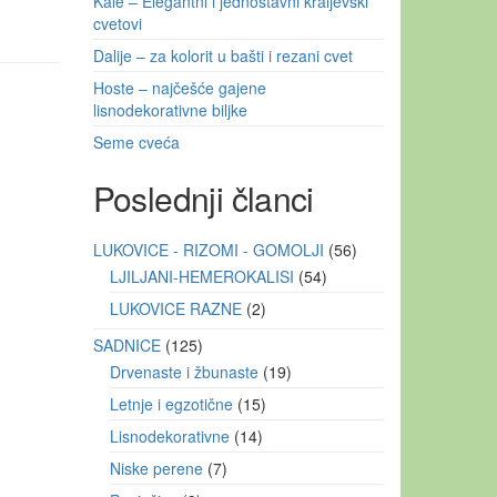
Kale – Elegantni i jednostavni kraljevski
cvetovi
Dalije – za kolorit u bašti i rezani cvet
Hoste – najčešće gajene
lisnodekorativne biljke
Seme cveća
Poslednji članci
LUKOVICE - RIZOMI - GOMOLJI
56
LJILJANI-HEMEROKALISI
54
LUKOVICE RAZNE
2
SADNICE
125
Drvenaste i žbunaste
19
Letnje i egzotične
15
Lisnodekorativne
14
Niske perene
7