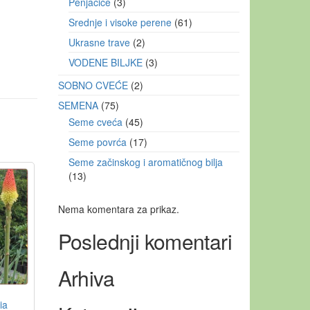
Penjačice
3
Srednje i visoke perene
61
Ukrasne trave
2
VODENE BILJKE
3
SOBNO CVEĆE
2
SEMENA
75
Seme cveća
45
Seme povrća
17
Seme začinskog i aromatičnog bilja
13
Nema komentara za prikaz.
Poslednji komentari
Arhiva
ia