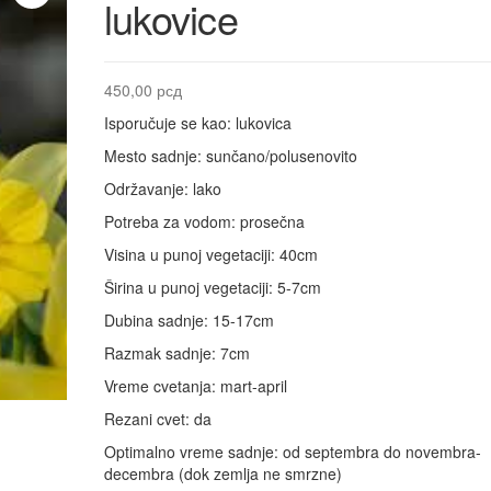
lukovice
450,00
рсд
Isporučuje se kao: lukovica
Mesto sadnje: sunčano/polusenovito
Održavanje: lako
Potreba za vodom: prosečna
Visina u punoj vegetaciji: 40cm
Širina u punoj vegetaciji: 5-7cm
Dubina sadnje: 15-17cm
Razmak sadnje: 7cm
Vreme cvetanja: mart-april
Rezani cvet: da
Optimalno vreme sadnje: od septembra do novembra-
decembra (dok zemlja ne smrzne)