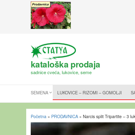
kataloška prodaja
sadnice cveća, lukovice, seme
SEMENA
LUKOVICE – RIZOMI – GOMOLJI
S
Početna
»
PRODAVNICA
»
Narcis split Tripartite – 3 l