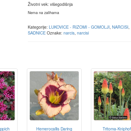
Životni vek: višegodišnja
Nema na zalihama
Kategorije:
LUKOVICE - RIZOMI - GOMOLJI
,
NARCISI
,
SADNICE
Oznake:
narcis
,
narcisi
ppich
Hemerocallis Daring
Tritoma-Kniphof