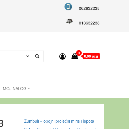
062632238
013632238
0
0,00 рсд
MOJ NALOG
3
Zumbuli – opojni prolećni miris i lepota