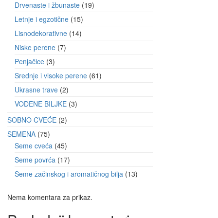
Drvenaste i žbunaste
19
Letnje i egzotične
15
Lisnodekorativne
14
Niske perene
7
Penjačice
3
Srednje i visoke perene
61
Ukrasne trave
2
VODENE BILJKE
3
SOBNO CVEĆE
2
SEMENA
75
Seme cveća
45
Seme povrća
17
Seme začinskog i aromatičnog bilja
13
Nema komentara za prikaz.