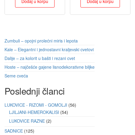
Dodaj u korpu
Dodaj u korpu
Zumbuli – opojni prolećni miris i lepota
Kale – Elegantni i jednostavni kraljevski cvetovi
Dalije – za kolorit u bašti i rezani cvet
Hoste – najčešće gajene lisnodekorativne biljke
Seme cveća
Poslednji članci
LUKOVICE - RIZOMI - GOMOLJI
56
LJILJANI-HEMEROKALISI
54
LUKOVICE RAZNE
2
SADNICE
125