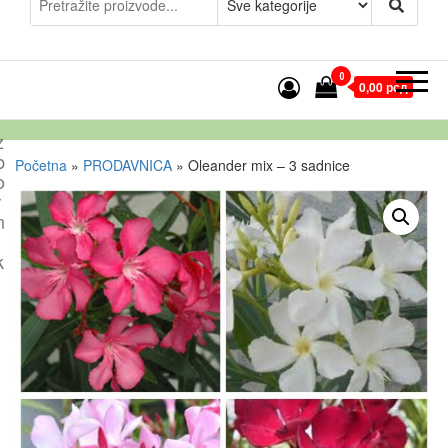
0
0,00 рсд
z
b
Početna
»
PRODAVNICA
»
Oleander mix – 3 sadnice
o
r
n
k