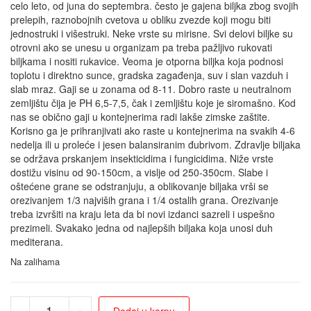
celo leto, od juna do septembra. često je gajena biljka zbog svojih
prelepih, raznobojnih cvetova u obliku zvezde koji mogu biti
jednostruki i višestruki. Neke vrste su mirisne. Svi delovi biljke su
otrovni ako se unesu u organizam pa treba pažljivo rukovati
biljkama i nositi rukavice. Veoma je otporna biljka koja podnosi
toplotu i direktno sunce, gradska zagađenja, suv i slan vazduh i
slab mraz. Gaji se u zonama od 8-11. Dobro raste u neutralnom
zemljištu čija je PH 6,5-7,5, čak i zemljištu koje je siromašno. Kod
nas se obično gaji u kontejnerima radi lakše zimske zaštite.
Korisno ga je prihranjivati ako raste u kontejnerima na svakih 4-6
nedelja ili u proleće i jesen balansiranim đubrivom. Zdravlje biljaka
se održava prskanjem insekticidima i fungicidima. Niže vrste
dostižu visinu od 90-150cm, a vislje od 250-350cm. Slabe i
oštećene grane se odstranjuju, a oblikovanje biljaka vrši se
orezivanjem 1/3 najviših grana i 1/4 ostalih grana. Orezivanje
treba izvršiti na kraju leta da bi novi izdanci sazreli i uspešno
prezimeli. Svakako jedna od najlepših biljaka koja unosi duh
mediterana.
Na zalihama
-
+