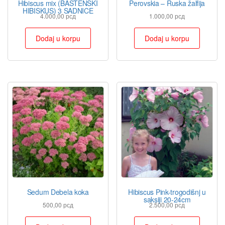
Hibiscus mix (BAŠTENSKI
Perovskia – Ruska žalfija
HIBISKUS) 3 SADNICE
4.000,00
рсд
1.000,00
рсд
Dodaj u korpu
Dodaj u korpu
Sedum Debela koka
Hibiscus Pink-trogodišnj u
saksiji 20-24cm
500,00
рсд
2.500,00
рсд