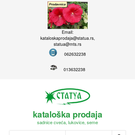
Email:
kataloskaprodaja@statua.rs,
statua@mts.rs
062632238
013632238
kataloška prodaja
sadnice cveća, lukovice, seme