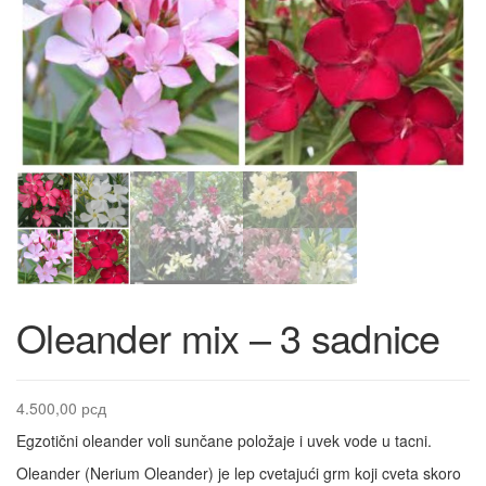
Oleander mix – 3 sadnice
4.500,00
рсд
Egzotični oleander voli sunčane položaje i uvek vode u tacni.
Oleander (Nerium Oleander) je lep cvetajući grm koji cveta skoro