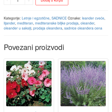
Dodaj u korpu
Kategorije:
Letnje i egzotične
,
SADNICE
Oznake:
leander cveće
,
lijander
,
mediteran
,
mediteranske biljke prodaja
,
oleander
,
oleander u saksiji
,
prodaja oleandera
,
sadnice oleandera cena
Povezani proizvodi