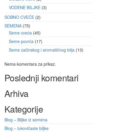
VODENE BILJKE
3
SOBNO CVEĆE
2
SEMENA
75
Seme cveća
45
Seme povrća
17
Seme začinskog i aromatičnog bilja
13
Nema komentara za prikaz.
Poslednji komentari
Arhiva
Kategorije
Blog – Biljke iz semena
Blog – lukovičaste biljke