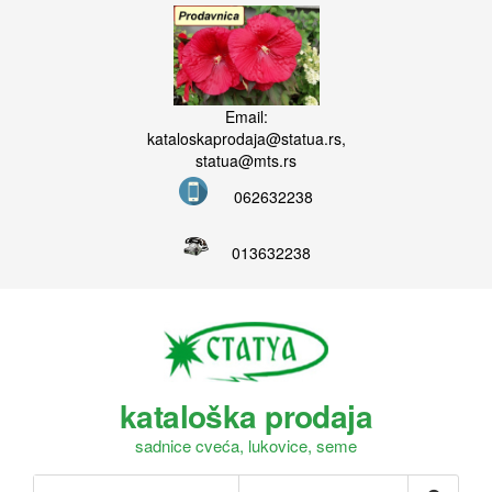
Email:
kataloskaprodaja@statua.rs,
statua@mts.rs
062632238
013632238
kataloška prodaja
sadnice cveća, lukovice, seme