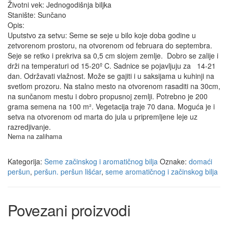
Životni vek: Jednogodišnja biljka
Stanište: Sunčano
Opis:
Uputstvo za setvu: Seme se seje u bilo koje doba godine u
zetvorenom prostoru, na otvorenom od februara do septembra.
Seje se retko i prekriva sa 0,5 cm slojem zemlje. Dobro se zalije i
drži na temperaturi od 15-20º C. Sadnice se pojavljuju za 14-21
dan. Održavati vlažnost. Može se gajiti i u saksijama u kuhinji na
svetlom prozoru. Na stalno mesto na otvorenom rasaditi na 30cm,
na sunčanom mestu i dobro propusnoj zemlji. Potrebno je 200
grama semena na 100 m². Vegetacija traje 70 dana. Moguća je i
setva na otvorenom od marta do jula u pripremljene leje uz
razredjivanje.
Nema na zalihama
Kategorija:
Seme začinskog i aromatičnog bilja
Oznake:
domaći
peršun
,
peršun. peršun lišćar
,
seme aromatičnog i začinskog bilja
Povezani proizvodi