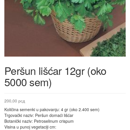
Peršun lišćar 12gr (oko
5000 sem)
200,00
рсд
Količina semenki u pakovanju: 4 gr (oko 2.400 sem)
Trgovački naziv: Peršun domaći lišćar
Botanički naziv: Petroselinum crispum
Visina u punoj vegetaciji cm: