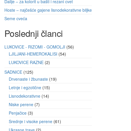
Dalije – za kolorit u bašti i rezani cvet
Hoste – najčešće gajene lisnodekorativne biljke
Seme cveća
Poslednji članci
LUKOVICE - RIZOMI - GOMOLJI
56
LJILJANI-HEMEROKALISI
54
LUKOVICE RAZNE
2
SADNICE
125
Drvenaste i žbunaste
19
Letnje i egzotične
15
Lisnodekorativne
14
Niske perene
7
Penjačice
3
Srednje i visoke perene
61
Ukrasne trave
2