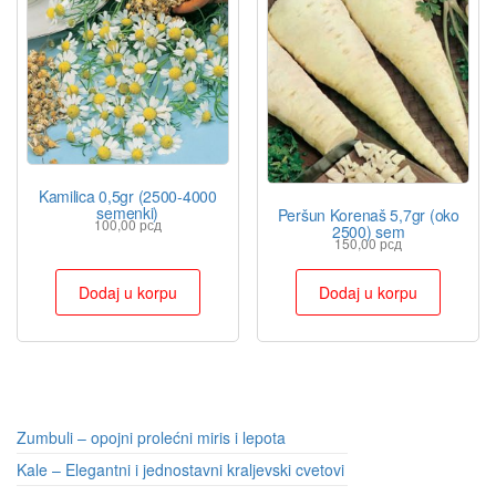
Kamilica 0,5gr (2500-4000
semenki)
Peršun Korenaš 5,7gr (oko
100,00
рсд
2500) sem
150,00
рсд
Dodaj u korpu
Dodaj u korpu
Zumbuli – opojni prolećni miris i lepota
Kale – Elegantni i jednostavni kraljevski cvetovi