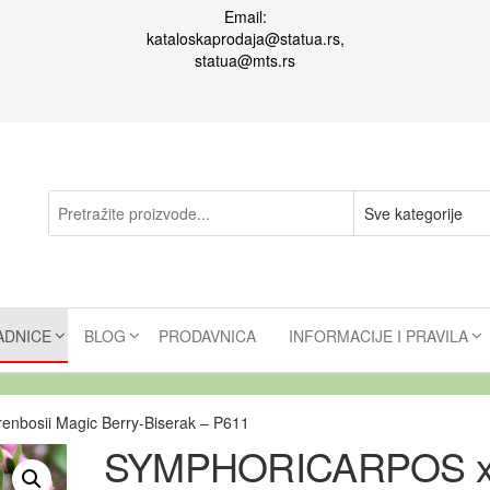
Email:
kataloskaprodaja@statua.rs,
statua@mts.rs
ADNICE
BLOG
PRODAVNICA
INFORMACIJE I PRAVILA
bosii Magic Berry-Biserak – P611
SYMPHORICARPOS 