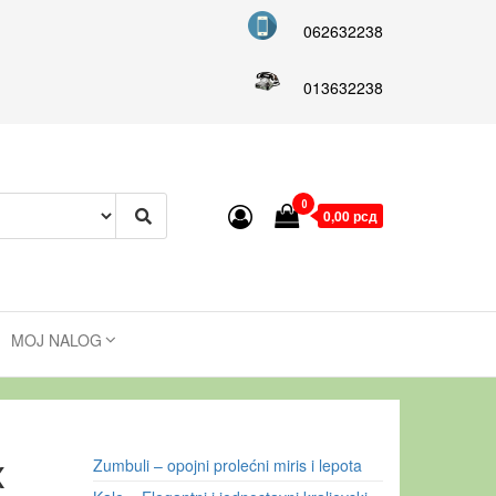
062632238
013632238
0
0,00 рсд
MOJ NALOG
x
Zumbuli – opojni prolećni miris i lepota