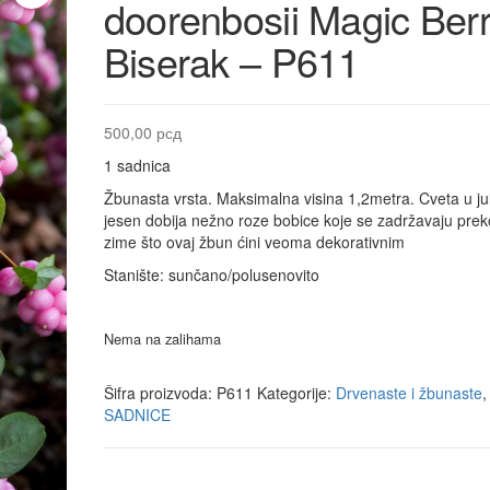
doorenbosii Magic Berr
Biserak – P611
500,00
рсд
1 sadnica
Žbunasta vrsta. Maksimalna visina 1,2metra. Cveta u ju
jesen dobija nežno roze bobice koje se zadržavaju prek
zime što ovaj žbun ćini veoma dekorativnim
Stanište: sunčano/polusenovito
Nema na zalihama
Šifra proizvoda:
P611
Kategorije:
Drvenaste i žbunaste
,
SADNICE