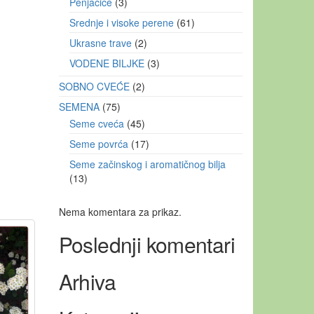
Penjačice
3
Srednje i visoke perene
61
Ukrasne trave
2
VODENE BILJKE
3
SOBNO CVEĆE
2
SEMENA
75
Seme cveća
45
Seme povrća
17
Seme začinskog i aromatičnog bilja
13
Nema komentara za prikaz.
Poslednji komentari
Arhiva