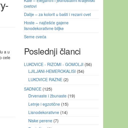
y-
Kale – Elegantni i jednostavni kraljevski
cvetovi
Dalije – za kolorit u bašti i rezani cvet
Hoste – najčešće gajene
lisnodekorativne biljke
Seme cveća
Poslednji članci
lu a u
o cele
LUKOVICE - RIZOMI - GOMOLJI
56
LJILJANI-HEMEROKALISI
54
LUKOVICE RAZNE
2
SADNICE
125
Drvenaste i žbunaste
19
Letnje i egzotične
15
Lisnodekorativne
14
Niske perene
7