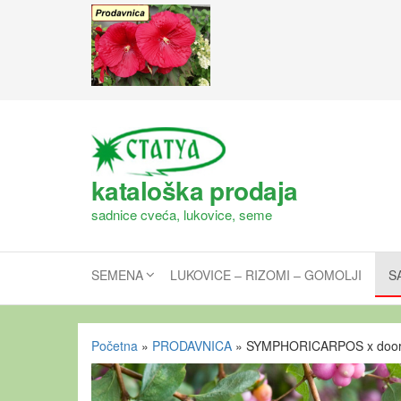
kataloška prodaja
sadnice cveća, lukovice, seme
SEMENA
LUKOVICE – RIZOMI – GOMOLJI
S
Početna
»
PRODAVNICA
»
SYMPHORICARPOS x dooren