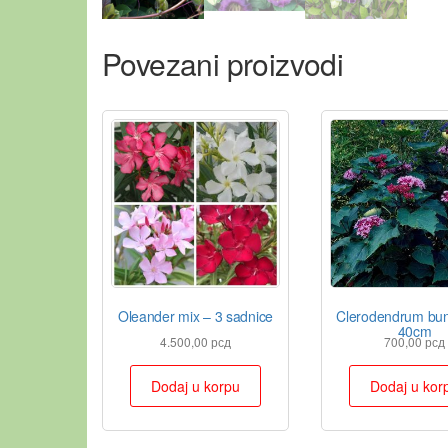
Povezani proizvodi
Oleander mix – 3 sadnice
Clerodendrum bun
40cm
4.500,00
рсд
700,00
рсд
Dodaj u korpu
Dodaj u kor