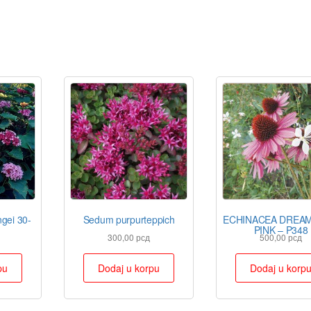
gei 30-
Sedum purpurteppich
ECHINACEA DREA
PINK – P348
300,00
рсд
500,00
рсд
pu
Dodaj u korpu
Dodaj u korp