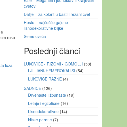
Kale – Elegantni i jednostavni kraljevski
cvetovi
Dalije – za kolorit u bašti i rezani cvet
Hoste – najčešće gajene
lisnodekorativne biljke
da
Seme cveća
 9cm (oko
Poslednji članci
LUKOVICE - RIZOMI - GOMOLJI
58
ta loza
LJILJANI-HEMEROKALISI
54
LUKOVICE RAZNE
4
SADNICE
126
Drvenaste i žbunaste
19
Letnje i egzotične
16
Lisnodekorativne
14
Niske perene
7