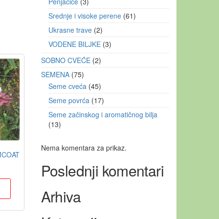
Penjačice
3
Srednje i visoke perene
61
Ukrasne trave
2
VODENE BILJKE
3
SOBNO CVEĆE
2
SEMENA
75
Seme cveća
45
Seme povrća
17
Seme začinskog i aromatičnog bilja
13
Nema komentara za prikaz.
MCOAT
Poslednji komentari
u
Arhiva