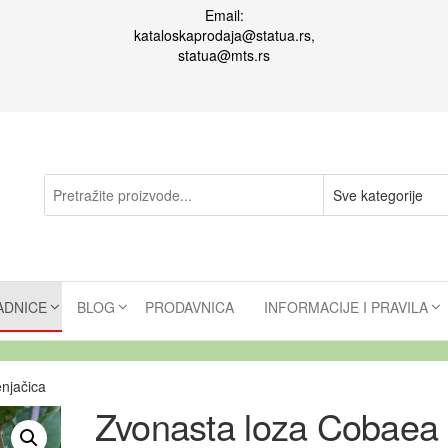
Email:
kataloskaprodaja@statua.rs,
statua@mts.rs
ADNICE
BLOG
PRODAVNICA
INFORMACIJE I PRAVILA
njačica
Zvonasta loza Cobaea