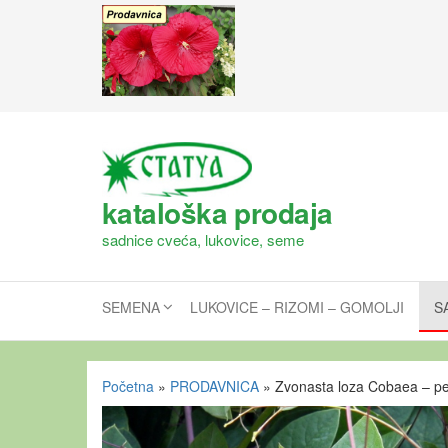
kataloška prodaja
sadnice cveća, lukovice, seme
SEMENA
LUKOVICE – RIZOMI – GOMOLJI
S
Početna
»
PRODAVNICA
»
Zvonasta loza Cobaea – pe