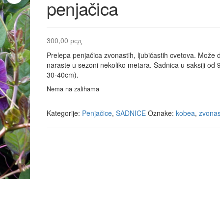
penjačica
300,00
рсд
Prelepa penjačica zvonastih, ljubičastih cvetova. Može 
naraste u sezoni nekoliko metara. Sadnica u saksiji od
30-40cm).
Nema na zalihama
Kategorije:
Penjačice
,
SADNICE
Oznake:
kobea
,
zvonas