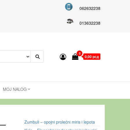
062632238
013632238
0
0,00 рсд
MOJ NALOG
 –
Zumbuli – opojni prolećni miris i lepota