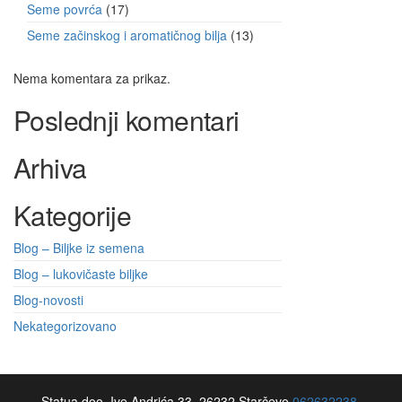
Seme povrća
17
Seme začinskog i aromatičnog bilja
13
Nema komentara za prikaz.
Poslednji komentari
Arhiva
Kategorije
Blog – Biljke iz semena
Blog – lukovičaste biljke
Blog-novosti
Nekategorizovano
Statua doo, Ive Andrića 33, 26232 Starčevo
062632238.