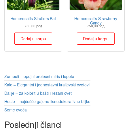
Hemerocallis Strutters Ball
Hemerocallis Strawberry
Candy
750,00
рсд
750,00
рсд
Dodaj u korpu
Dodaj u korpu
Zumbuli – opojni prolećni miris i lepota
Kale – Elegantni i jednostavni kraljevski cvetovi
Dalije – za kolorit u bašti i rezani cvet
Hoste – najčešće gajene lisnodekorativne biljke
Seme cveća
Poslednji članci