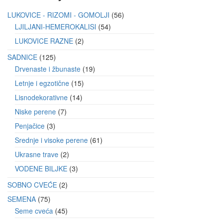
LUKOVICE - RIZOMI - GOMOLJI
56
LJILJANI-HEMEROKALISI
54
LUKOVICE RAZNE
2
SADNICE
125
Drvenaste i žbunaste
19
Letnje i egzotične
15
Lisnodekorativne
14
Niske perene
7
Penjačice
3
Srednje i visoke perene
61
Ukrasne trave
2
VODENE BILJKE
3
SOBNO CVEĆE
2
SEMENA
75
Seme cveća
45