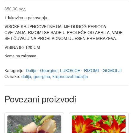
350,00
рсд
1 lukovica u pakovanju.
VISOKE KRUPNOCVETNE DALIJE DUGOG PERIODA
CVETANJA. RIZOMI SE SADE U PROLEĆE OD APRILA, VADE
SE I ČUVAJU NA PROHLADNOM U JESEN PRE MRAZEVA.
VISINA 90-120 CM
Nema na zalihama
Kategorije:
Dalije - Georgine
,
LUKOVICE - RIZOMI - GOMOLJI
Oznake:
dalija
,
georgina
,
krupnocvetnadalija
Povezani proizvodi