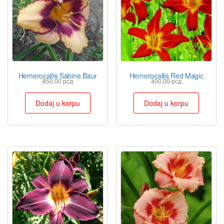
Hemerocallis Sabine Baur
Hemerocallis Red Magic
850,00
рсд
400,00
рсд
Dodaj u korpu
Dodaj u korpu