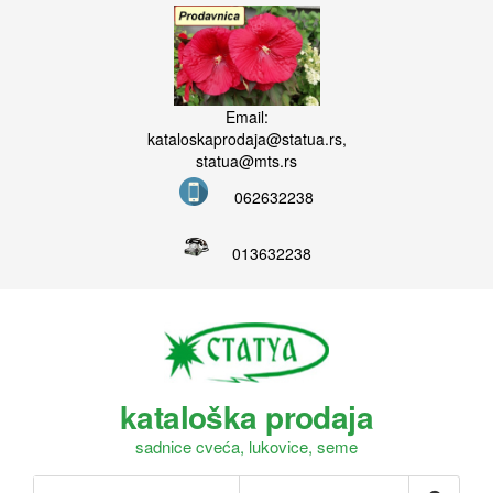
Email:
kataloskaprodaja@statua.rs,
statua@mts.rs
062632238
013632238
kataloška prodaja
sadnice cveća, lukovice, seme