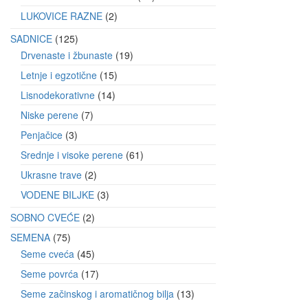
LUKOVICE RAZNE
2
SADNICE
125
Drvenaste i žbunaste
19
Letnje i egzotične
15
Lisnodekorativne
14
Niske perene
7
Penjačice
3
Srednje i visoke perene
61
Ukrasne trave
2
VODENE BILJKE
3
SOBNO CVEĆE
2
SEMENA
75
Seme cveća
45
Seme povrća
17
Seme začinskog i aromatičnog bilja
13