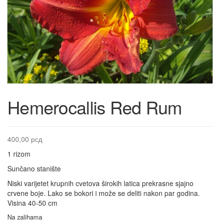
Hemerocallis Red Rum
400,00
рсд
1 rizom
Sunčano stanište
Niski varijetet krupnih cvetova širokih latica prekrasne sjajno
crvene boje. Lako se bokori i može se deliti nakon par godina.
Visina 40-50 cm
Na zalihama