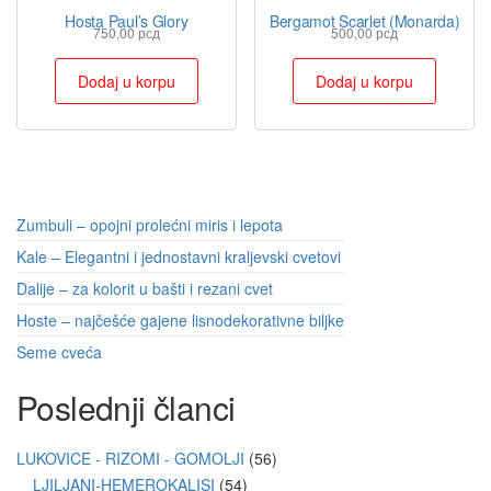
Hosta Paul’s Glory
Bergamot Scarlet (Monarda)
750,00
рсд
500,00
рсд
Dodaj u korpu
Dodaj u korpu
Zumbuli – opojni prolećni miris i lepota
Kale – Elegantni i jednostavni kraljevski cvetovi
Dalije – za kolorit u bašti i rezani cvet
Hoste – najčešće gajene lisnodekorativne biljke
Seme cveća
Poslednji članci
LUKOVICE - RIZOMI - GOMOLJI
56
LJILJANI-HEMEROKALISI
54