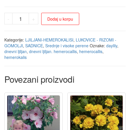
-
+
Dodaj u korpu
Kategorije:
LJILJANI-HEMEROKALISI
,
LUKOVICE - RIZOMI -
GOMOLJI
,
SADNICE
,
Srednje i visoke perene
Oznake:
daylily
,
dnevni ljiljan
,
dnevni ljiljan. hemerocallis
,
hemerocallis
,
hemerokalis
Povezani proizvodi