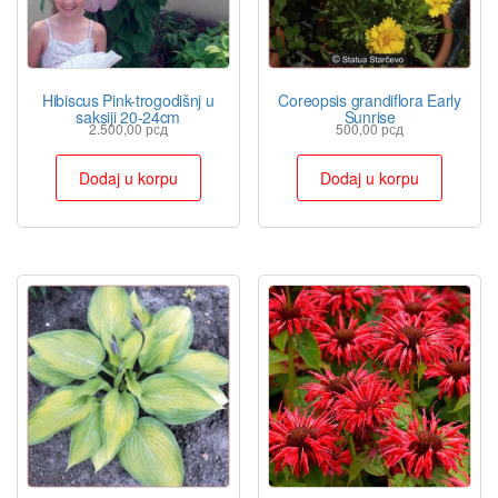
Hibiscus Pink-trogodišnj u
Coreopsis grandiflora Early
saksiji 20-24cm
Sunrise
2.500,00
рсд
500,00
рсд
Dodaj u korpu
Dodaj u korpu