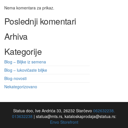
Nema komentara za prikaz.
Poslednji komentari
Arhiva
Kategorije
Blog – Biljke iz semena
Blog – lukovičaste biljke
Blog-novosti
Nekategorizovano
Statua doo, Ive Andrića 33, 26232 Starčevo
062632238.
013632238
|
statua@mts.rs, kataloskaprodaja@statua.rs:
Envo Storefront