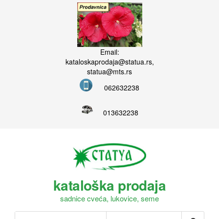
Email:
kataloskaprodaja@statua.rs,
statua@mts.rs
062632238
013632238
kataloška prodaja
sadnice cveća, lukovice, seme